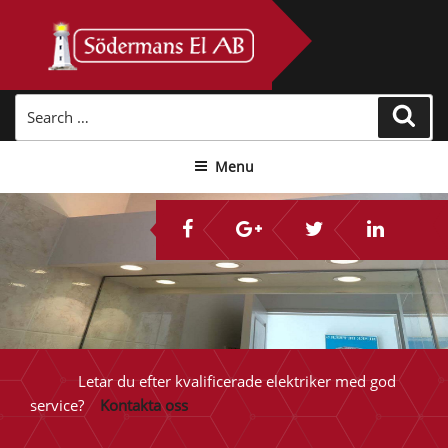
Skip
to
content
Search
Sear
for:
Menu
Letar du efter kvalificerade elektriker med god
service?
Kontakta oss