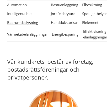
Automation
Bastuanläggning
Elbesiktning
Intelligenta hus
Jordfelsbrytare
Spotlightbelys
Badrumsbelysning
Handdukstorkar
Elelement
Effektiviserin
Värmekabelanläggningar
Energibesparing
elanläggninga
Vår kundkrets består av företag,
bostadsrättsföreningar och
privatpersoner.