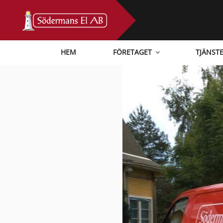
Skip
to
content
HEM
FÖRETAGET
TJÄNST