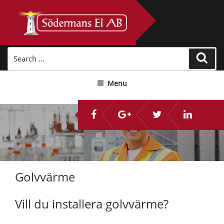
Skip
to
content
Search
Sear
for:
Menu
Golvvärme
Vill du installera golvvärme?