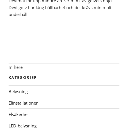
Devimat tar upp mindre än 3.3 m.m. av golvets höjd.
Devi golv har lång hållbarhet och det krävs minimalt
underhåll.
m here
KATEGORIER
Belysning
Elinstallationer
Elsäkerhet
LED-belysning