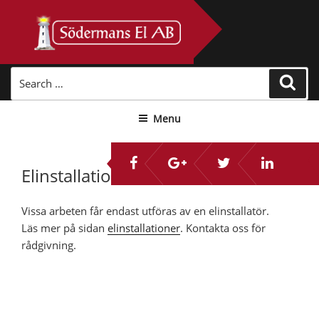
Skip
to
content
Search
Sear
for:
Menu
Elinstallationer
Vissa arbeten får endast utföras av en elinstallatör.
Läs mer på sidan
elinstallationer
. Kontakta oss för
rådgivning.
Inläggsnavigering