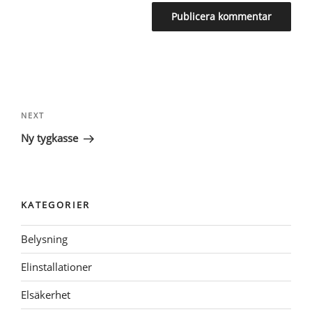
Inläggsnavigering
Next
NEXT
Post
Ny tygkasse
KATEGORIER
Belysning
Elinstallationer
Elsäkerhet