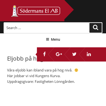
Skip
to
content
Search
Sear
for:
Menu
Eljobb på hög nivå
Våra eljobb kan ibland vara på hög nivå.
Här jobbar vi vid Kungens Kurva.
Uppdragsgivare: Fastigheten Lönngården.