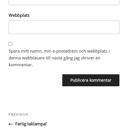
Webbplats
Spara mitt namn, min e-postadress och webbplats i
denna webbläsare till nästa gång jag skriver en
kommentar.
Inläggsnavigering
Previous
PREVIOUS
Post
Farlig taklampa!